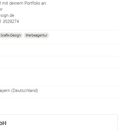
 mit deinem Portfolio an:
er
sign.de
31 3529274
Grafik-Design
Werbeagentur
ayern
(
Deutschland
)
bH