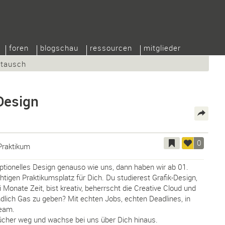
foren
blogschau
ressourcen
mitglieder
/tausch
Design
0
Praktikum
eptionelles Design genauso wie uns, dann haben wir ab 01.
htigen Praktikumsplatz für Dich. Du studierest Grafik-Design,
 Monate Zeit, bist kreativ, beherrscht die Creative Cloud und
ndlich Gas zu geben? Mit echten Jobs, echten Deadlines, in
Team.
cher weg und wachse bei uns über Dich hinaus.