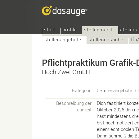
start
profile
stellenmarkt
ateliers
stellenangebote
stellengesuche
tfp
Pflichtpraktikum Grafik-
Hoch Zwei GmbH
Kategorie
Stellenangebote
Beschreibung der
Dich fasziniert konz
Tätigkeit
Oktober 2026 den ric
hast mindestens drei
bist hochmotiviert e
einem echt coolen 
Dann schmeiß die Bü