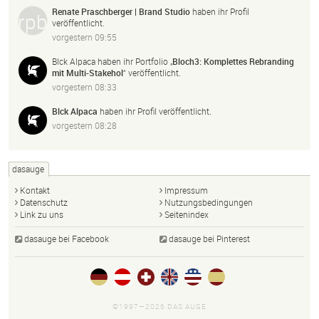
Renate Praschberger | Brand Studio
haben ihr Profil
veröffentlicht.
vorgestern 09:55
Blck Alpaca
haben ihr Portfolio „
Bloch3: Komplettes Rebranding
mit Multi-
Stakehol
“ veröffentlicht.
vorgestern 08:33
Blck Alpaca
haben ihr Profil veröffentlicht.
vorgestern 08:28
dasauge
Kontakt
Impressum
Datenschutz
Nutzungsbedingungen
Link zu uns
Seitenindex
dasauge bei Facebook
dasauge bei Pinterest
©1997—2026 DAS AUGE