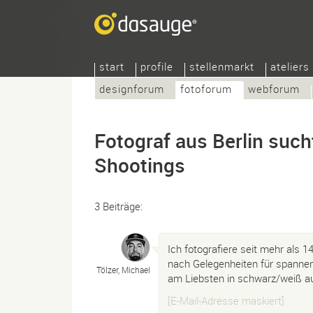
start
profile
stellenmarkt
ateliers
designforum
fotoforum
webforum
Fotograf aus Berlin such
Shootings
3 Beiträge:
Ich fotografiere seit mehr als 
nach Gelegenheiten für spannend
Tölzer, Michael
am Liebsten in schwarz/weiß auf
[E-Mail-Adresse maskiert]