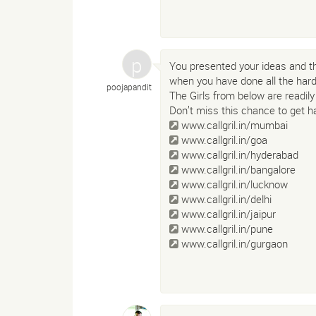
You presented your ideas and th
when you have done all the har
poojapandit
The Girls from below are readily
Don’t miss this chance to get hav
www.callgril.in/mumbai
www.callgril.in/goa
www.callgril.in/hyderabad
www.callgril.in/bangalore
www.callgril.in/lucknow
www.callgril.in/delhi
www.callgril.in/jaipur
www.callgril.in/pune
www.callgril.in/gurgaon