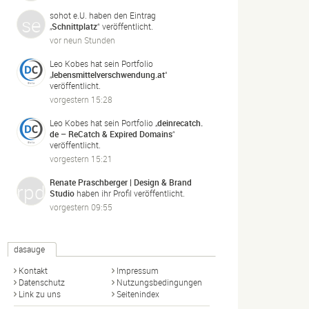
sohot e.U.
haben den Eintrag
„
Schnittplatz
“ veröffentlicht.
vor neun Stunden
Leo Kobes
hat sein Portfolio
„
lebensmittelverschwendung.
at
“
veröffentlicht.
vorgestern 15:28
Leo Kobes
hat sein Portfolio „
deinrecatch.
de – ReCatch & Expired Domains
“
veröffentlicht.
vorgestern 15:21
Renate Praschberger | Design & Brand
Studio
haben ihr Profil veröffentlicht.
vorgestern 09:55
dasauge
Kontakt
Impressum
Datenschutz
Nutzungsbedingungen
Link zu uns
Seitenindex