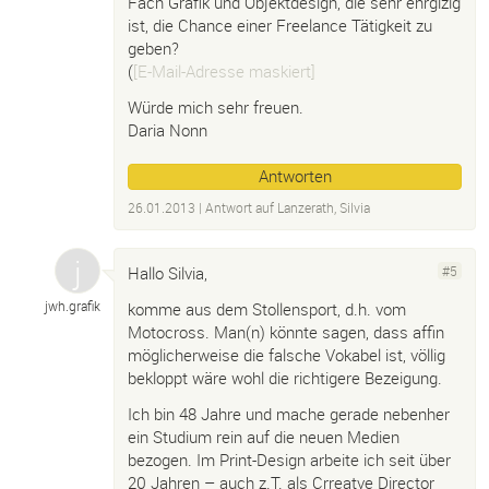
Fach Grafik und Objektdesign, die sehr ehrgizig
ist, die Chance einer Freelance Tätigkeit zu
geben?
(
[E-Mail-Adresse maskiert]
Würde mich sehr freuen.
Daria Nonn
Antworten
26.01.2013
| Antwort auf
Lanzerath, Silvia
Hallo Silvia,
#5
jwh.
grafik
komme aus dem Stollensport, d.h. vom
Motocross. Man(n) könnte sagen, dass affin
möglicherweise die falsche Vokabel ist, völlig
bekloppt wäre wohl die richtigere Bezeigung.
Ich bin 48 Jahre und mache gerade nebenher
ein Studium rein auf die neuen Medien
bezogen. Im Print-Design arbeite ich seit über
20 Jahren – auch z.T. als Crreatve Director