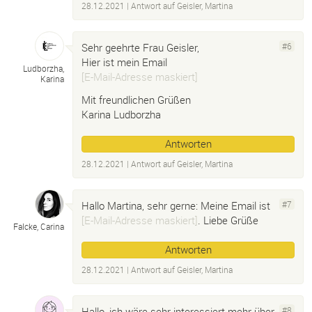
28.12.2021
| Antwort auf
Geisler, Martina
Sehr geehrte Frau Geisler,
#6
Hier ist mein Email
Ludborzha,
[E-Mail-Adresse maskiert]
Karina
Mit freundlichen Grüßen
Karina Ludborzha
Antworten
28.12.2021
| Antwort auf
Geisler, Martina
Hallo Martina, sehr gerne: Meine Email ist
#7
[E-Mail-Adresse maskiert]
. Liebe Grüße
Falcke, Carina
Antworten
28.12.2021
| Antwort auf
Geisler, Martina
Hallo, ich wäre sehr interessiert mehr über
#8