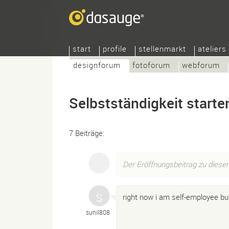
start
profile
stellenmarkt
ateliers
designforum
fotoforum
webforum
Selbstständigkeit starte
7 Beiträge:
Der Eröffnungsbeitrag zu dies
right now i am self-employee but
sunil808