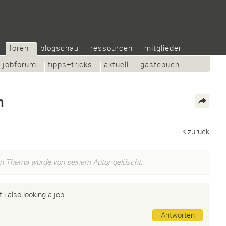
foren
blogschau
ressourcen
mitglieder
jobforum
tipps+tricks
aktuell
gästebuch
n
zurück
em Thema wurde von seinem Autor gelöscht.
 i also looking a job
Antworten