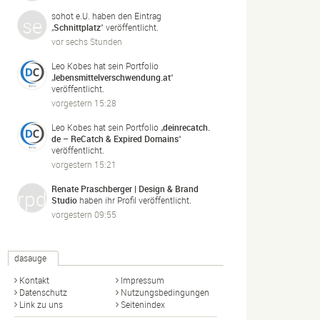
sohot e.U.
haben den Eintrag
„
Schnittplatz
“ veröffentlicht.
vor sechs Stunden
Leo Kobes
hat sein Portfolio
„
lebensmittelverschwendung.
at
“
veröffentlicht.
vorgestern 15:28
Leo Kobes
hat sein Portfolio „
deinrecatch.
de – ReCatch & Expired Domains
“
veröffentlicht.
vorgestern 15:21
Renate Praschberger | Design & Brand
Studio
haben ihr Profil veröffentlicht.
vorgestern 09:55
dasauge
Kontakt
Impressum
Datenschutz
Nutzungsbedingungen
Link zu uns
Seitenindex