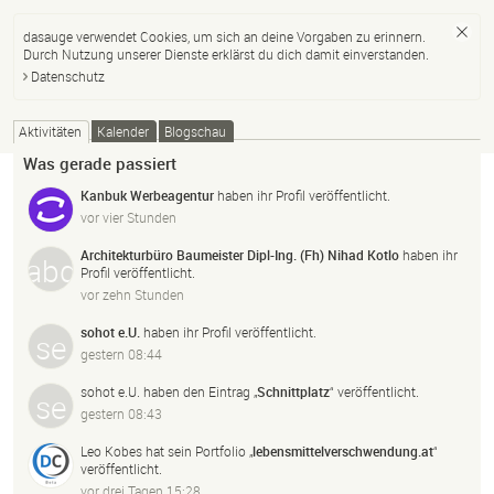
dasauge verwendet Cookies, um sich an deine Vorgaben zu erinnern.
Durch Nutzung unserer Dienste erklärst du dich damit einverstanden.
Datenschutz
Aktivitäten
Kalender
Blogschau
Was gerade passiert
Kanbuk Werbeagentur
haben ihr Profil veröffentlicht.
vor vier Stunden
Architekturbüro Baumeister Dipl-Ing. (Fh) Nihad Kotlo
haben ihr
Profil veröffentlicht.
vor zehn Stunden
sohot e.U.
haben ihr Profil veröffentlicht.
gestern 08:44
sohot e.U.
haben den Eintrag „
Schnittplatz
“ veröffentlicht.
gestern 08:43
Leo Kobes
hat sein Portfolio „
lebensmittelverschwendung.
at
“
veröffentlicht.
vor drei Tagen 15:28