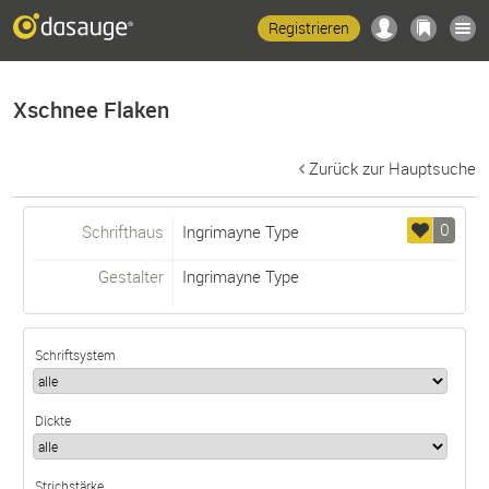
Registrieren
Xschnee Flaken
Zurück zur Hauptsuche
0
Schrifthaus
Ingrimayne Type
Gestalter
Ingrimayne Type
Schriftsystem
Dickte
Strichstärke