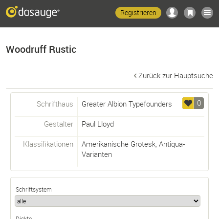
Registrieren
Woodruff Rustic
Zurück zur Hauptsuche
0
Schrifthaus
Greater Albion Typefounders
Gestalter
Paul Lloyd
Klassifikationen
Amerikanische Grotesk
,
Antiqua-
Varianten
Schriftsystem
Dickte