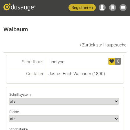
Registrieren
Walbaum
Zurück zur Hauptsuche
0
Schrifthaus
Linotype
Gestalter
Justus Erich Walbaum
(1800)
Schriftsystem
Dickte
Strichstärke