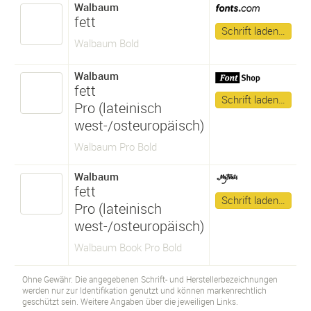
Walbaum
fett
Schrift laden…
Walbaum Bold
Walbaum
fett
Schrift laden…
Pro (lateinisch
west-/osteuropäisch)
Walbaum Pro Bold
Walbaum
fett
Schrift laden…
Pro (lateinisch
west-/osteuropäisch)
Walbaum Book Pro Bold
Ohne Gewähr. Die angegebenen Schrift- und Herstellerbezeichnungen
werden nur zur Identifikation genutzt und können markenrechtlich
geschützt sein. Weitere Angaben über die jeweiligen Links.