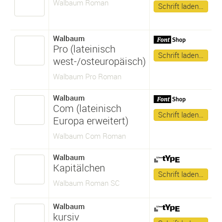
Walbaum Roman
Schrift laden…
Walbaum
Pro (lateinisch
Schrift laden…
west-/osteuropäisch)
Walbaum Pro Roman
Walbaum
Com (lateinisch
Schrift laden…
Europa erweitert)
Walbaum Com Roman
Walbaum
Kapitälchen
Schrift laden…
Walbaum Roman SC
Walbaum
kursiv