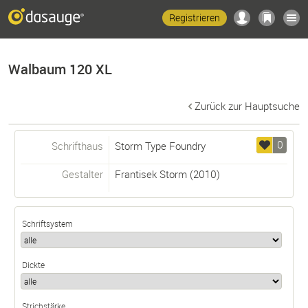
Registrieren
Walbaum 120 XL
Zurück zur Hauptsuche
0
Schrifthaus
Storm Type Foundry
Gestalter
Frantisek Storm
(2010)
Schriftsystem
Dickte
Strichstärke