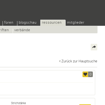
foren
blogschau
ressourcen
mitglieder
riften
verbände
Zurück zur Hauptsuche
0
Strichstärke