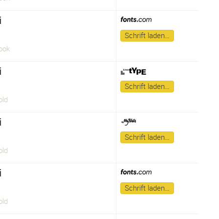
i
Schrift laden…
ook
i
Schrift laden…
old
i
Schrift laden…
old
i
Schrift laden…
old