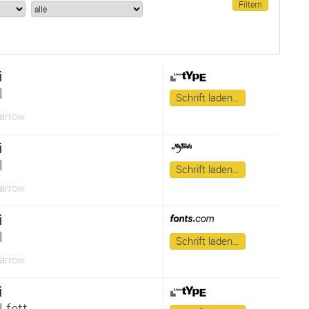
i
l
Schrift laden…
Narrow
i
l
Schrift laden…
Narrow
i
l
Schrift laden…
Narrow
i
 fett