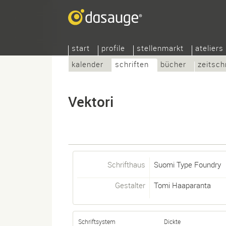
start
profile
stellenmarkt
ateliers
kalender
schriften
bücher
zeitsch
Vektori
Schrifthaus
Suomi Type Foundry
Gestalter
Tomi Haaparanta
Schriftsystem
Dickte