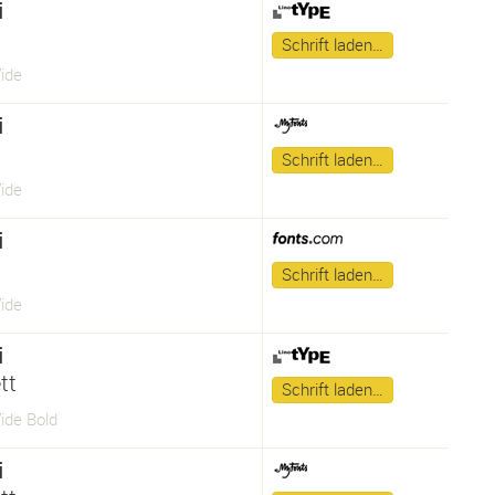
i
Schrift laden…
ide
i
Schrift laden…
ide
i
Schrift laden…
ide
i
tt
Schrift laden…
ide Bold
i