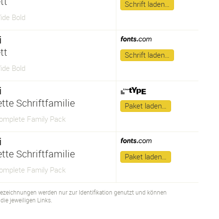
tt
Schrift laden…
ide Bold
i
tt
Schrift laden…
ide Bold
i
tte Schriftfamilie
Paket laden…
Complete Family Pack
i
tte Schriftfamilie
Paket laden…
Complete Family Pack
bezeichnungen werden nur zur Identifikation genutzt und können
ie jeweiligen Links.