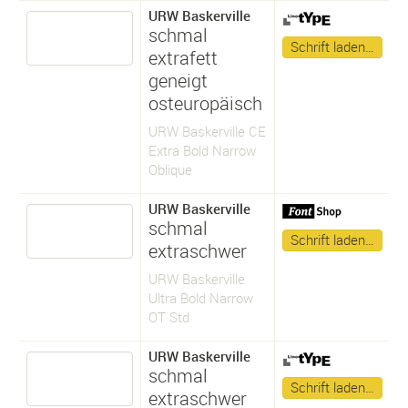
URW Baskerville
schmal
Schrift laden…
extrafett
geneigt
osteuropäisch
URW Baskerville CE
Extra Bold Narrow
Oblique
URW Baskerville
schmal
Schrift laden…
extraschwer
URW Baskerville
Ultra Bold Narrow
OT Std
URW Baskerville
schmal
Schrift laden…
extraschwer