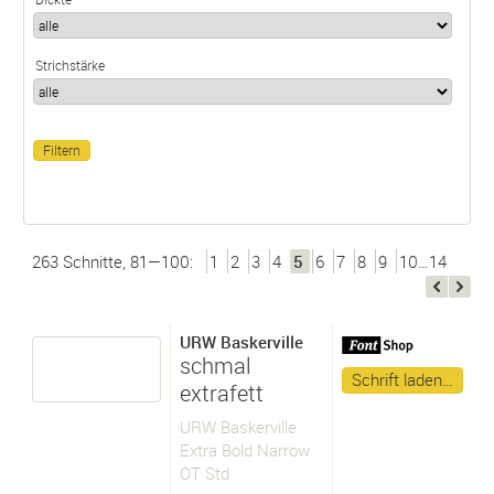
Strichstärke
263 Schnitte, 81—100:
1
2
3
4
5
6
7
8
9
10…14
URW Baskerville
schmal
Schrift laden…
extrafett
URW Baskerville
Extra Bold Narrow
OT Std