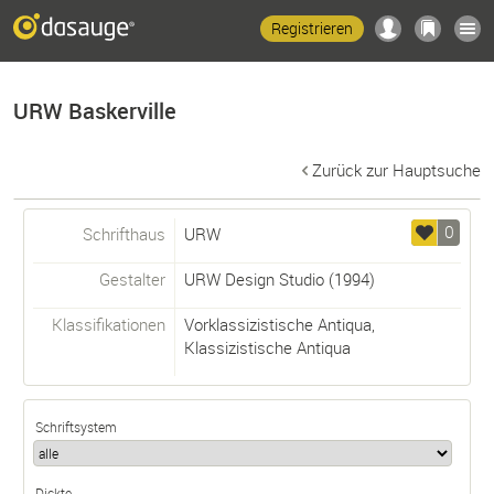
Registrieren
URW Baskerville
Zurück zur Hauptsuche
0
Schrifthaus
URW
Gestalter
URW Design Studio
(1994)
Klassifikationen
Vorklassizistische Antiqua
,
Klassizistische Antiqua
Schriftsystem
Dickte