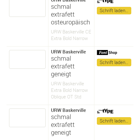
schmal
Schrift laden…
extrafett
osteuropäisch
URW Baskerville CE
Extra Bold Narrow
URW Baskerville
schmal
Schrift laden…
extrafett
geneigt
URW Baskerville
Extra Bold Narrow
Oblique OT Std
URW Baskerville
schmal
Schrift laden…
extrafett
geneigt