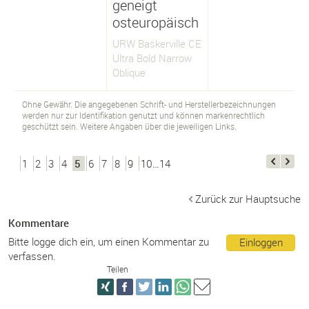
geneigt
osteuropäisch
URW Baskerville CE
Ultra Bold Narrow
Oblique
Ohne Gewähr. Die angegebenen Schrift- und Herstellerbezeichnungen
werden nur zur Identifikation genutzt und können markenrechtlich
geschützt sein. Weitere Angaben über die jeweiligen Links.
1
2
3
4
5
6
7
8
9
10…14
Zurück zur Hauptsuche
Kommentare
Bitte logge dich ein, um einen Kommentar zu
Einloggen
verfassen.
Teilen