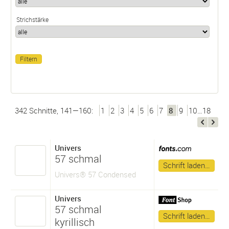
Strichstärke
342 Schnitte, 141—160:
1
2
3
4
5
6
7
8
9
10…18
Univers
57 schmal
Schrift laden…
Univers® 57 Condensed
Univers
57 schmal
Schrift laden…
kyrillisch