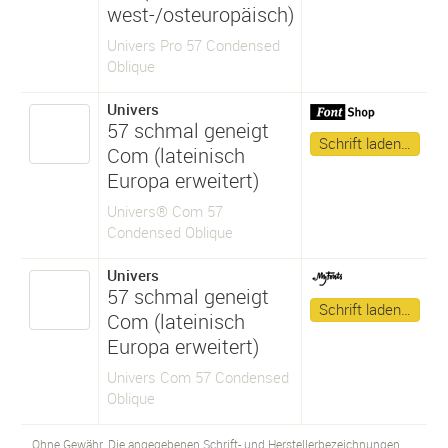
west-/osteuropäisch)
Univers Pro 57 Condensed
Oblique
Univers
57 schmal geneigt
Schrift laden…
Com (lateinisch
Europa erweitert)
Univers® Com 57
Condensed Oblique
Univers
57 schmal geneigt
Schrift laden…
Com (lateinisch
Europa erweitert)
Univers Com 57 Condensed
Oblique
Ohne Gewähr. Die angegebenen Schrift- und Herstellerbezeichnungen