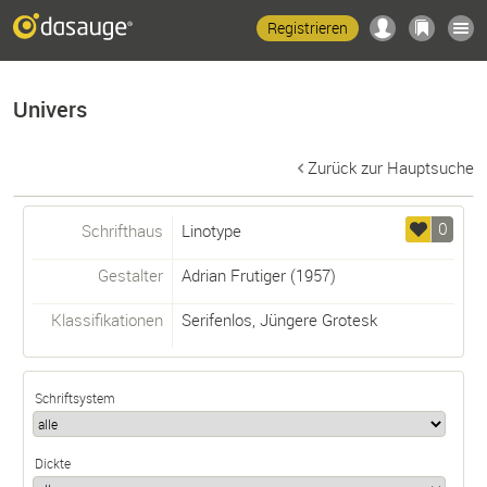
Registrieren
Univers
Zurück zur Hauptsuche
0
Schrifthaus
Linotype
Gestalter
Adrian Frutiger
(1957)
Klassifikationen
Serifenlos
,
Jüngere Grotesk
Schriftsystem
Dickte