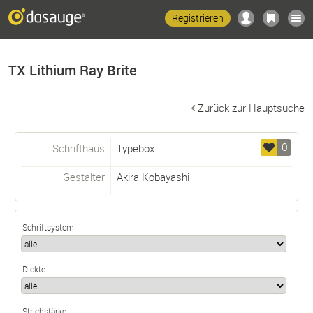
Registrieren
TX Lithium Ray Brite
Zurück zur Hauptsuche
0
Schrifthaus
Typebox
Gestalter
Akira Kobayashi
Schriftsystem
Dickte
Strichstärke