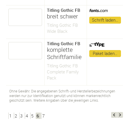
Titling Gothic FB
breit schwer
Schrift laden…
Titling Gothic FB
Wide Black
Titling Gothic FB
komplette
Paket laden…
Schriftfamilie
Titling Gothic FB
Complete Family
Pack
Ohne Gewähr. Die angegebenen Schrift- und Herstellerbezeichnungen
werden nur zur Identifikation genutzt und können markenrechtlich
geschützt sein. Weitere Angaben über die jeweiligen Links.
1
2
3
4
5
6
7