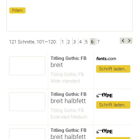
121 Schnitte, 101—120:
1
2
3
4
5
6
7
Titling Gothic FB
breit
Schrift laden…
Titling Gothic FB
Wide standard
Titling Gothic FB
breit halbfett
Schrift laden…
Titling Gothic FB
Extended Medium
Titling Gothic FB
breit halbfett