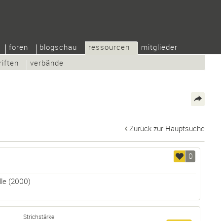
foren
blogschau
ressourcen
mitglieder
riften
verbände
Zurück zur Hauptsuche
0
le
(2000)
Strichstärke