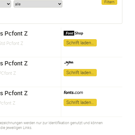
as Pcfont Z
Schrift laden…
Std Pcfont Z
as Pcfont Z
Schrift laden…
PCfont Z
as Pcfont Z
Schrift laden…
Pcfont Z
bezeichnungen werden nur zur Identifikation genutzt und können
ie jeweiligen Links.