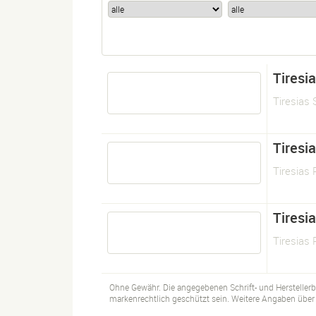
Tiresi
Tiresias 
Tiresi
Tiresias 
Tiresi
Tiresias 
Ohne Gewähr. Die angegebenen Schrift- und Hersteller
markenrechtlich geschützt sein. Weitere Angaben über d