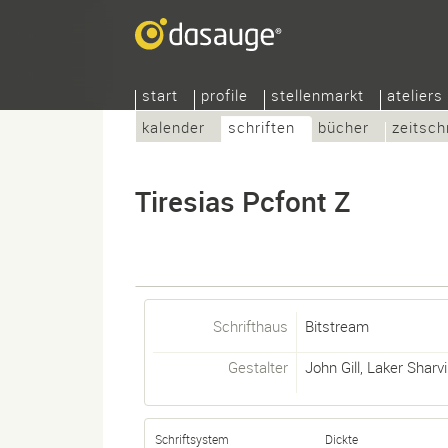
start
profile
stellenmarkt
ateliers
kalender
schriften
bücher
zeitsch
Tiresias Pcfont Z
Schrifthaus
Bitstream
Gestalter
John Gill
,
Laker Sharvil
Schriftsystem
Dickte