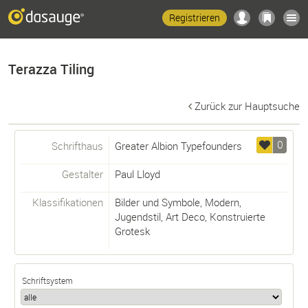
Registrieren
Terazza Tiling
Zurück zur Hauptsuche
0
Schrifthaus
Greater Albion Typefounders
Gestalter
Paul Lloyd
Klassifikationen
Bilder und Symbole
,
Modern
,
Jugendstil
,
Art Deco
,
Konstruierte
Grotesk
Schriftsystem