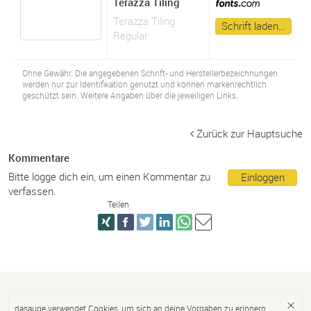
Terazza Tiling
Terazza Tiling
Schrift laden…
Regular
Ohne Gewähr. Die angegebenen Schrift- und Herstellerbezeichnungen
werden nur zur Identifikation genutzt und können markenrechtlich
geschützt sein. Weitere Angaben über die jeweiligen Links.
Zurück zur Hauptsuche
Kommentare
Bitte logge dich ein, um einen Kommentar zu
Einloggen
verfassen.
Teilen
dasauge verwendet Cookies, um sich an deine Vorgaben zu erinnern.