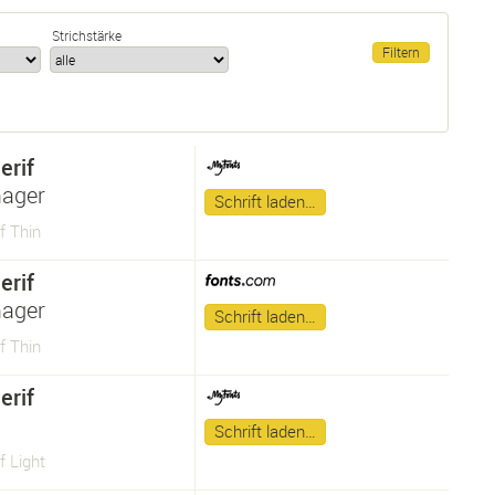
Strichstärke
erif
ager
Schrift laden…
f Thin
erif
ager
Schrift laden…
f Thin
erif
Schrift laden…
f Light