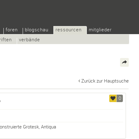
foren
blogschau
ressourcen
mitglieder
riften
verbände
Zurück zur Hauptsuche
0
y
onstruierte Grotesk
,
Antiqua