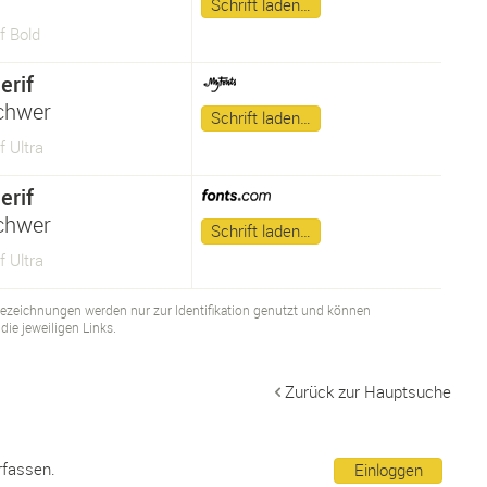
Schrift laden…
f Bold
erif
chwer
Schrift laden…
f Ultra
erif
chwer
Schrift laden…
f Ultra
bezeichnungen werden nur zur Identifikation genutzt und können
ie jeweiligen Links.
Zurück zur Hauptsuche
rfassen.
Einloggen