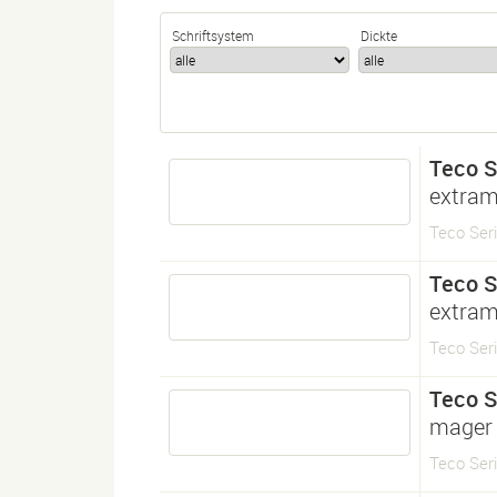
Schriftsystem
Dickte
Teco S
extram
Teco Seri
Teco S
extram
Teco Seri
Teco S
mager
Teco Seri