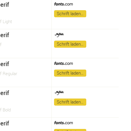
erif
Schrift laden…
f Light
erif
Schrift laden…
f
erif
Schrift laden…
f Regular
erif
Schrift laden…
f Bold
erif