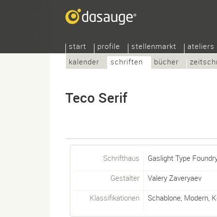
start
profile
stellenmarkt
ateliers
kalender
schriften
bücher
zeitsch
Teco Serif
Schrifthaus
Gaslight Type Foundr
Gestalter
Valery Zaveryaev
Klassifikationen
Schablone
,
Modern
,
K