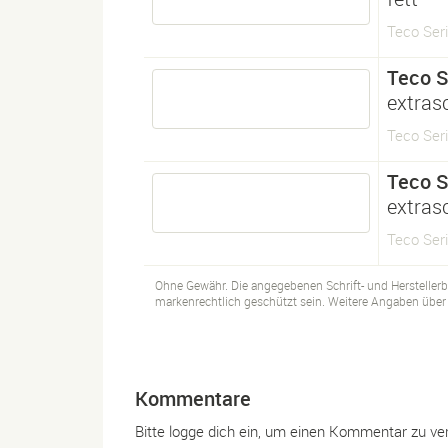
Teco Seri
Teco S
extras
Teco Seri
Teco S
extras
Teco Seri
Ohne Gewähr. Die angegebenen Schrift- und Hersteller
markenrechtlich geschützt sein. Weitere Angaben über d
Kommentare
Bitte logge dich ein, um einen Kommentar zu ve