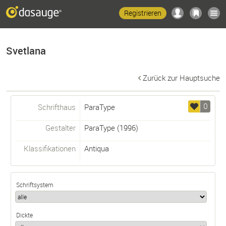
Registrieren
Svetlana
Zurück zur Hauptsuche
0
Schrifthaus
ParaType
Gestalter
ParaType
(1996)
Klassifikationen
Antiqua
Schriftsystem
Dickte