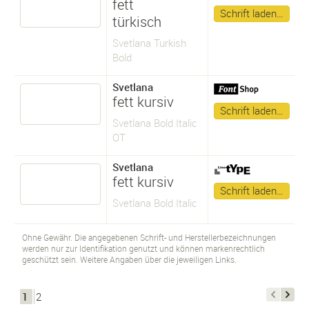
fett
Schrift laden…
türkisch
Svetlana Turkish
Bold
Svetlana
fett kursiv
Schrift laden…
Svetlana Bold Italic
OT
Svetlana
fett kursiv
Schrift laden…
Svetlana Bold Italic
Ohne Gewähr. Die angegebenen Schrift- und Herstellerbezeichnungen
werden nur zur Identifikation genutzt und können markenrechtlich
geschützt sein. Weitere Angaben über die jeweiligen Links.
1
2