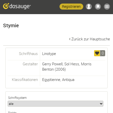
Registrieren
Stymie
Zurück zur Hauptsuche
0
Schrifthaus
Linotype
Gestalter
Gerry Powell
,
Sol Hess
,
Morris
Benton
(2006)
Klassifikationen
Egyptienne
,
Antiqua
Schriftsystem
Dickte