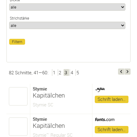
Strichstärke
82 Schnitte, 41—60:
1
2
3
4
5
Stymie
Kapitälchen
Schrift laden…
Stymie SC
Stymie
Kapitälchen
Schrift laden…
Stymie™ Regular SC