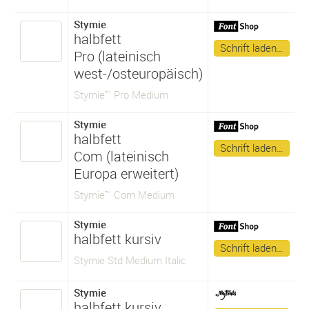
Stymie
halbfett
Schrift laden…
Pro (lateinisch
west-/osteuropäisch)
Stymie™ Pro Medium
Stymie
halbfett
Schrift laden…
Com (lateinisch
Europa erweitert)
Stymie™ Com Medium
Stymie
halbfett kursiv
Schrift laden…
Stymie Std Medium Italic
Stymie
halbfett kursiv