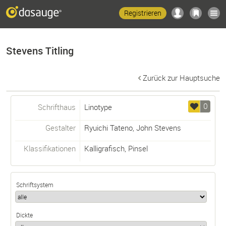
Registrieren
Stevens Titling
Zurück zur Hauptsuche
0
Schrifthaus
Linotype
Gestalter
Ryuichi Tateno
,
John Stevens
Klassifikationen
Kalligrafisch
,
Pinsel
Schriftsystem
Dickte