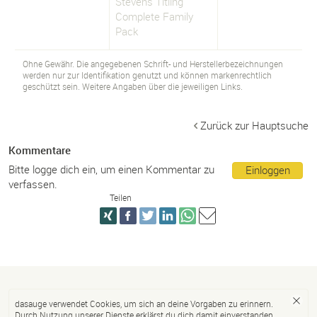
Stevens Titling™
Complete Family
Pack
Ohne Gewähr. Die angegebenen Schrift- und Herstellerbezeichnungen
werden nur zur Identifikation genutzt und können markenrechtlich
geschützt sein. Weitere Angaben über die jeweiligen Links.
Zurück zur Hauptsuche
Kommentare
Bitte logge dich ein, um einen Kommentar zu
Einloggen
verfassen.
Teilen
dasauge verwendet Cookies, um sich an deine Vorgaben zu erinnern.
Durch Nutzung unserer Dienste erklärst du dich damit einverstanden.