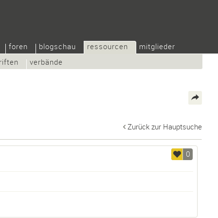
foren
blogschau
ressourcen
mitglieder
riften
verbände
Zurück zur Hauptsuche
0