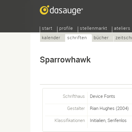
start
profile
stellenmarkt
ateliers
kalender
schriften
bücher
zeitsch
Sparrowhawk
Schrifthaus
Device Fonts
Gestalter
Rian Hughes
(2004)
Klassifikationen
Initialien
,
Serifenlos