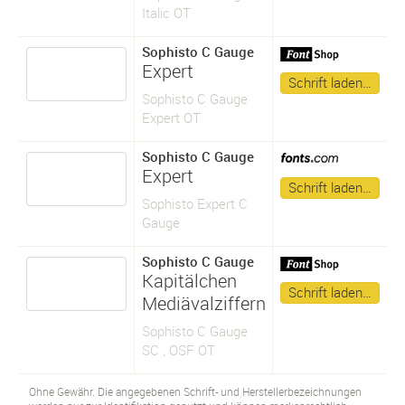
Italic OT
Sophisto C Gauge
Expert
Schrift laden…
Sophisto C Gauge
Expert OT
Sophisto C Gauge
Expert
Schrift laden…
Sophisto Expert C
Gauge
Sophisto C Gauge
Kapitälchen
Schrift laden…
Mediävalziffern
Sophisto C Gauge
SC , OSF OT
Ohne Gewähr. Die angegebenen Schrift- und Herstellerbezeichnungen