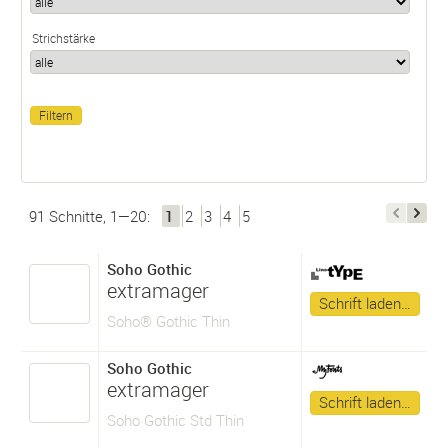
Strichstärke
91 Schnitte, 1—20:
1
2
3
4
5
Soho Gothic
extramager
Schrift laden…
Soho® Gothic Thin
Soho Gothic
extramager
Schrift laden…
Soho Gothic Std Thin