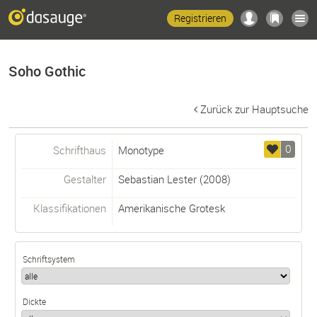
Registrieren
Soho Gothic
Zurück zur Hauptsuche
0
Schrifthaus
Monotype
Gestalter
Sebastian Lester
(2008)
Klassifikationen
Amerikanische Grotesk
Schriftsystem
Dickte