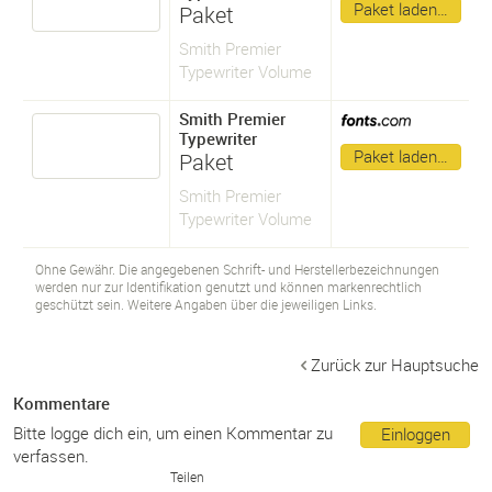
Paket laden…
Paket
Smith Premier
Typewriter Volume
Smith Premier
Typewriter
Paket laden…
Paket
Smith Premier
Typewriter Volume
Ohne Gewähr. Die angegebenen Schrift- und Herstellerbezeichnungen
werden nur zur Identifikation genutzt und können markenrechtlich
geschützt sein. Weitere Angaben über die jeweiligen Links.
Zurück zur Hauptsuche
Kommentare
Bitte logge dich ein, um einen Kommentar zu
Einloggen
verfassen.
Teilen