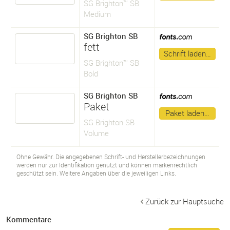
SG Brighton™ SB
Medium
SG Brighton SB
fett
Schrift laden…
SG Brighton™ SB
Bold
SG Brighton SB
Paket
Paket laden…
SG Brighton SB
Volume
Ohne Gewähr. Die angegebenen Schrift- und Herstellerbezeichnungen
werden nur zur Identifikation genutzt und können markenrechtlich
geschützt sein. Weitere Angaben über die jeweiligen Links.
Zurück zur Hauptsuche
Kommentare