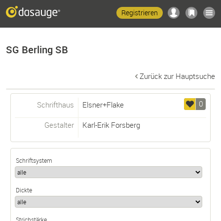
Registrieren
SG Berling SB
Zurück zur Hauptsuche
0
Schrifthaus
Elsner+Flake
Gestalter
Karl-Erik Forsberg
Schriftsystem
Dickte
Strichstärke