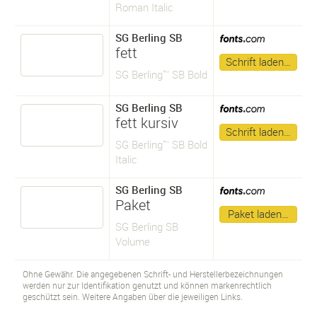
Roman Italic
SG Berling SB
fett
Schrift laden…
SG Berling™ SB Bold
SG Berling SB
fett kursiv
Schrift laden…
SG Berling™ SB Bold
Italic
SG Berling SB
Paket
Paket laden…
SG Berling SB
Volume
Ohne Gewähr. Die angegebenen Schrift- und Herstellerbezeichnungen
werden nur zur Identifikation genutzt und können markenrechtlich
geschützt sein. Weitere Angaben über die jeweiligen Links.