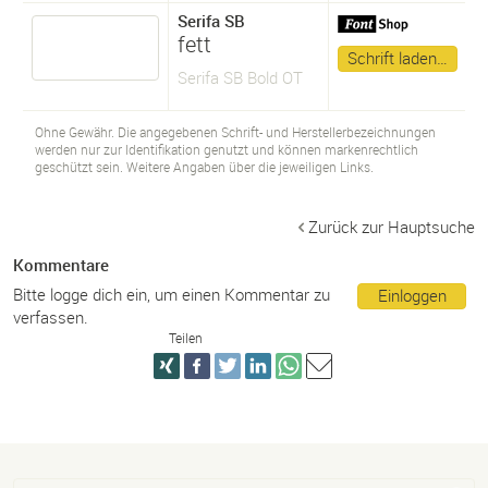
Serifa SB
fett
Schrift laden…
Serifa SB Bold OT
Ohne Gewähr. Die angegebenen Schrift- und Herstellerbezeichnungen
werden nur zur Identifikation genutzt und können markenrechtlich
geschützt sein. Weitere Angaben über die jeweiligen Links.
Zurück zur Hauptsuche
Kommentare
Bitte logge dich ein, um einen Kommentar zu
Einloggen
verfassen.
Teilen