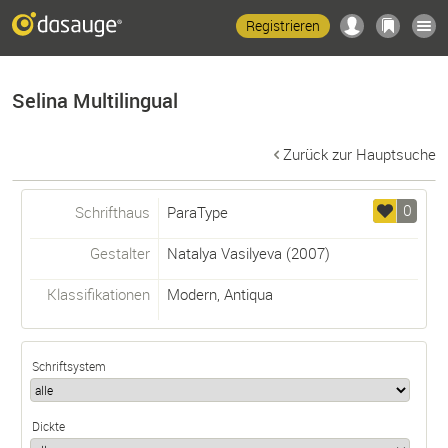
Registrieren
Selina Multilingual
Zurück zur Hauptsuche
0
Schrifthaus
ParaType
Gestalter
Natalya Vasilyeva
(2007)
Klassifikationen
Modern
,
Antiqua
Schriftsystem
Dickte