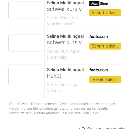
Selina Multilingual
schwer kursiv
Schrift laden…
Selina Black Italic
Multilingual OT
Selina Multilingual
schwer kursiv
Schrift laden…
Selina Multilingual
Black Italic
Selina Multilingual
Paket
Paket laden…
Selina Multilingual
Volume
Ohne Gewähr. Die angegebenen Schrift- und Herstellerbezeichnungen
werden nur zur Identifikation genutzt und können markenrechtlich
geschützt sein. Weitere Angaben über die jeweiligen Links.
Zurück zur Hauptsuche