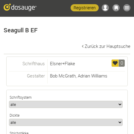
Registrieren
Seagull B EF
Zurück zur Hauptsuche
0
Schrifthaus
Elsner+Flake
Gestalter
Bob McGrath
,
Adrian Williams
Schriftsystem
Dickte
Strichstärke