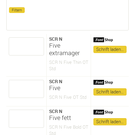
SCR N
Five
Schrift laden…
extramager
SCR N Five Thin OT
Std
SCR N
Five
Schrift laden…
SCR N Five OT Std
SCR N
Five fett
Schrift laden…
SCR N Five Bold OT
Std