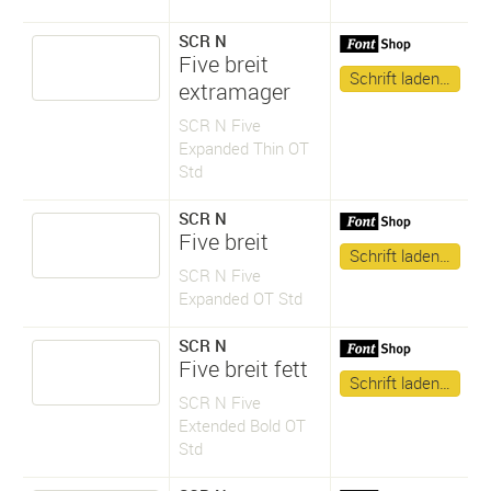
SCR N
Five breit
Schrift laden…
extramager
SCR N Five
Expanded Thin OT
Std
SCR N
Five breit
Schrift laden…
SCR N Five
Expanded OT Std
SCR N
Five breit fett
Schrift laden…
SCR N Five
Extended Bold OT
Std