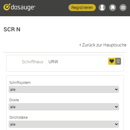
Registrieren
SCR N
Zurück zur Hauptsuche
0
Schrifthaus
URW
Schriftsystem
Dickte
Strichstärke