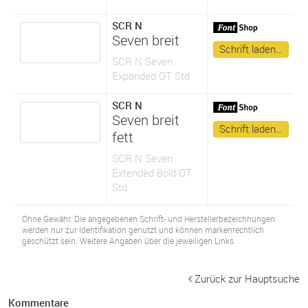
SCR N
Seven breit
Schrift laden…
SCR N Seven
Expanded OT Std
SCR N
Seven breit
Schrift laden…
fett
SCR N Seven
Extended Bold OT
Std
Ohne Gewähr. Die angegebenen Schrift- und Herstellerbezeichnungen
werden nur zur Identifikation genutzt und können markenrechtlich
geschützt sein. Weitere Angaben über die jeweiligen Links.
Zurück zur Hauptsuche
Kommentare