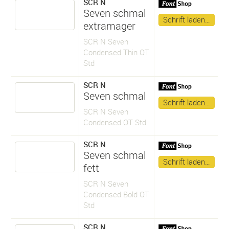
SCR N
Seven schmal
Schrift laden…
extramager
SCR N Seven
Condensed Thin OT
Std
SCR N
Seven schmal
Schrift laden…
SCR N Seven
Condensed OT Std
SCR N
Seven schmal
Schrift laden…
fett
SCR N Seven
Condensed Bold OT
Std
SCR N