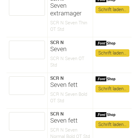
Seven
Schrift laden…
extramager
SCR N Seven Thin
OT Std
SCR N
Seven
Schrift laden…
SCR N Seven OT
Std
SCR N
Seven fett
Schrift laden…
SCR N Seven Bold
OT Std
SCR N
Seven fett
Schrift laden…
SCR N Seven
Normal Bold OT Std