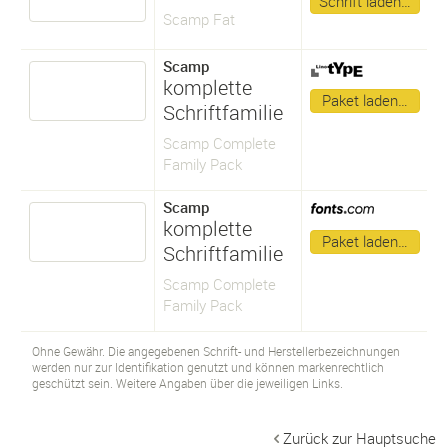
Schrift laden…
Scamp Fat
Scamp
komplette
Paket laden…
Schriftfamilie
Scamp Complete
Family Pack
Scamp
komplette
Paket laden…
Schriftfamilie
Scamp Complete
Family Pack
Ohne Gewähr. Die angegebenen Schrift- und Herstellerbezeichnungen
werden nur zur Identifikation genutzt und können markenrechtlich
geschützt sein. Weitere Angaben über die jeweiligen Links.
Zurück zur Hauptsuche