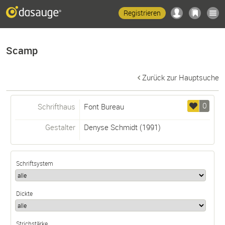
Registrieren
Scamp
Zurück zur Hauptsuche
0
Schrifthaus
Font Bureau
Gestalter
Denyse Schmidt
(1991)
Schriftsystem
Dickte
Strichstärke