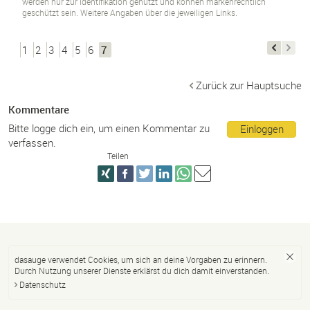
werden nur zur Identifikation genutzt und können markenrechtlich
geschützt sein. Weitere Angaben über die jeweiligen Links.
1
2
3
4
5
6
7
Zurück zur Hauptsuche
Kommentare
Bitte logge dich ein, um einen Kommentar zu
Einloggen
verfassen.
Teilen
dasauge verwendet Cookies, um sich an deine Vorgaben zu erinnern.
Durch Nutzung unserer Dienste erklärst du dich damit einverstanden.
Datenschutz