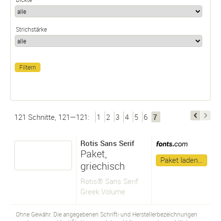
Strichstärke
121 Schnitte, 121—121:
1
2
3
4
5
6
7
Rotis Sans Serif
Paket,
Paket laden…
griechisch
Rotis® Sans Serif
Greek Volume
Ohne Gewähr. Die angegebenen Schrift- und Herstellerbezeichnungen