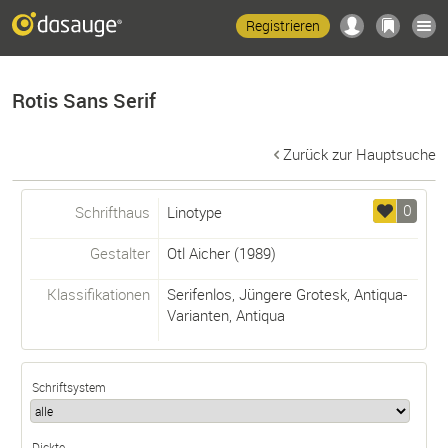
Registrieren
Rotis Sans Serif
Zurück zur Hauptsuche
0
Schrifthaus
Linotype
Gestalter
Otl Aicher
(1989)
Klassifikationen
Serifenlos
,
Jüngere Grotesk
,
Antiqua-
Varianten
,
Antiqua
Schriftsystem
Dickte