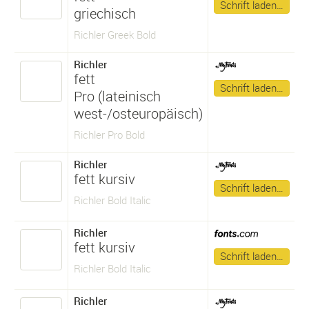
Schrift laden…
griechisch
Richler Greek Bold
Richler
fett
Schrift laden…
Pro (lateinisch
west-/osteuropäisch)
Richler Pro Bold
Richler
fett kursiv
Schrift laden…
Richler Bold Italic
Richler
fett kursiv
Schrift laden…
Richler Bold Italic
Richler