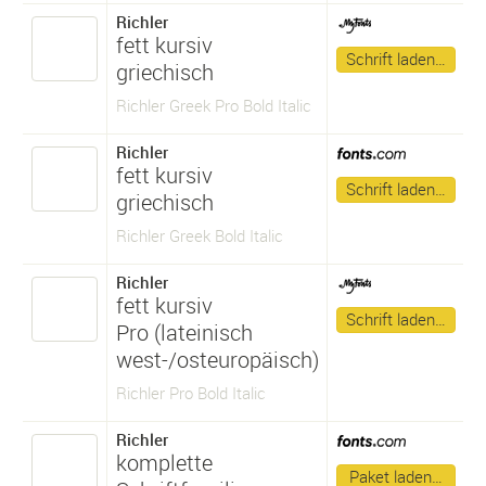
Richler
fett kursiv
Schrift laden…
griechisch
Richler Greek Pro Bold Italic
Richler
fett kursiv
Schrift laden…
griechisch
Richler Greek Bold Italic
Richler
fett kursiv
Schrift laden…
Pro (lateinisch
west-/osteuropäisch)
Richler Pro Bold Italic
Richler
komplette
Paket laden…