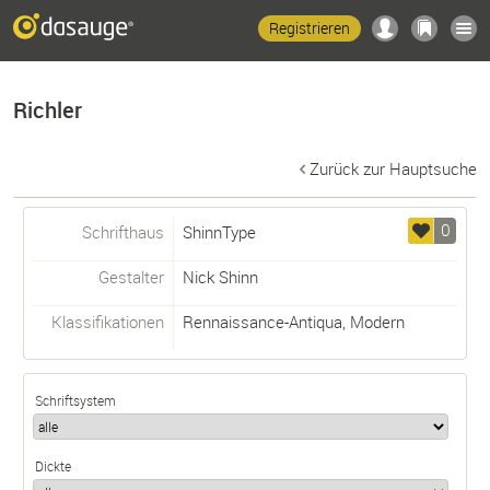
Registrieren
Richler
Zurück zur Hauptsuche
0
Schrifthaus
ShinnType
Gestalter
Nick Shinn
Klassifikationen
Rennaissance-Antiqua
,
Modern
Schriftsystem
Dickte