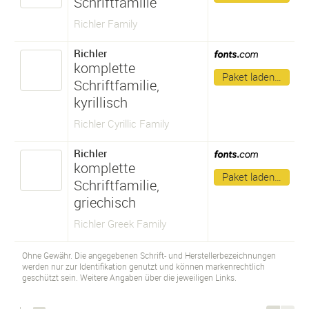
Schriftfamilie
Richler Family
Richler
komplette
Paket laden…
Schriftfamilie,
kyrillisch
Richler Cyrillic Family
Richler
komplette
Paket laden…
Schriftfamilie,
griechisch
Richler Greek Family
Ohne Gewähr. Die angegebenen Schrift- und Herstellerbezeichnungen
werden nur zur Identifikation genutzt und können markenrechtlich
geschützt sein. Weitere Angaben über die jeweiligen Links.