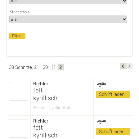
Strichstärke
39 Schnitte, 21—39:
1
2
Richler
fett
Schrift laden…
kyrillisch
Richler Cyrillic Bold
Richler
fett
Schrift laden…
kyrillisch