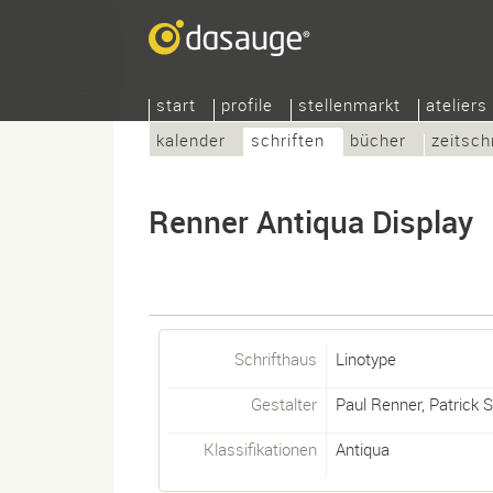
start
profile
stellenmarkt
ateliers
kalender
schriften
bücher
zeitsch
Renner Antiqua Display
Schrifthaus
Linotype
Gestalter
Paul Renner
,
Patrick S
Klassifikationen
Antiqua