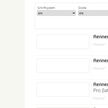
Schriftsystem
Dickte
Renner
Renner™ 
Renner
Renner™ 
Renner
Pro (l
Renner™ 