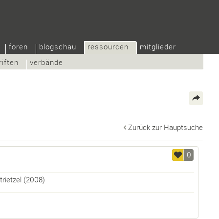
foren
blogschau
ressourcen
mitglieder
riften
verbände
Zurück zur Hauptsuche
0
trietzel
(2008)