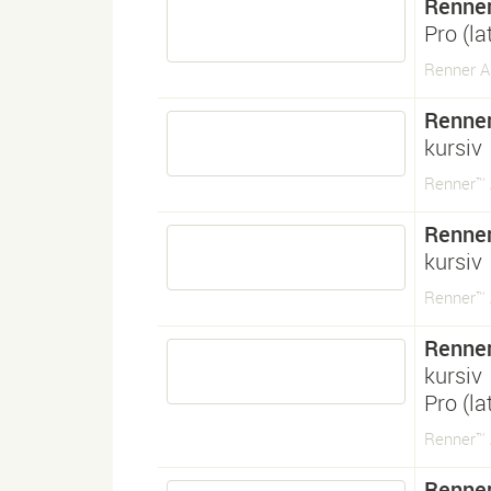
Renner
Pro (l
Renner An
Renner
kursiv
Renner™ A
Renner
kursiv
Renner™ A
Renner
kursiv
Pro (l
Renner™ A
Renner