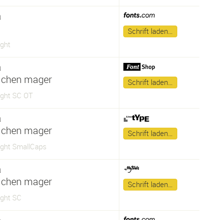
a
Schrift laden…
ght
a
lchen mager
Schrift laden…
ight SC OT
a
lchen mager
Schrift laden…
ight SmallCaps
a
lchen mager
Schrift laden…
ight SC