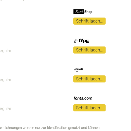
a
Schrift laden…
T
a
Schrift laden…
egular
a
Schrift laden…
egular
a
Schrift laden…
egular
bezeichnungen werden nur zur Identifikation genutzt und können