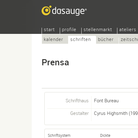
start
profile
stellenmarkt
ateliers
kalender
schriften
bücher
zeitsch
Prensa
Schrifthaus
Font Bureau
Gestalter
Cyrus Highsmith
(199
Schriftsystem
Dickte