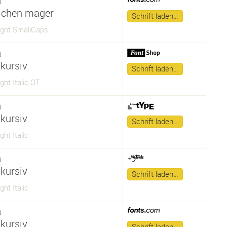
a
lchen mager
Schrift laden…
ight SmallCaps
a
kursiv
Schrift laden…
ght Italic OT
a
kursiv
Schrift laden…
ght Italic
a
kursiv
Schrift laden…
ght Italic
a
kursiv
Schrift laden…