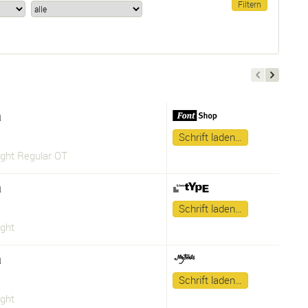
a
Schrift laden…
ight Regular OT
a
Schrift laden…
ght
a
Schrift laden…
ght