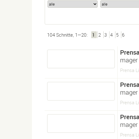
104 Schnitte, 1—20:
1
2
3
4
5
6
Prens
mager
Prensa L
Prens
mager
Prensa Li
Prens
mager
Prensa Li