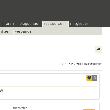
foren
blogschau
ressourcen
mitglieder
riften
verbände
Zurück zur Hauptsuche
0
9)
Strichstärke