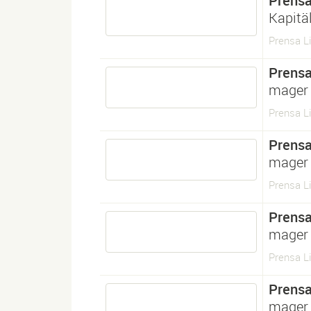
Prens
Kapitä
Prensa L
Prens
mager 
Prensa Li
Prens
mager 
Prensa Li
Prens
mager 
Prensa Li
Prens
mager 