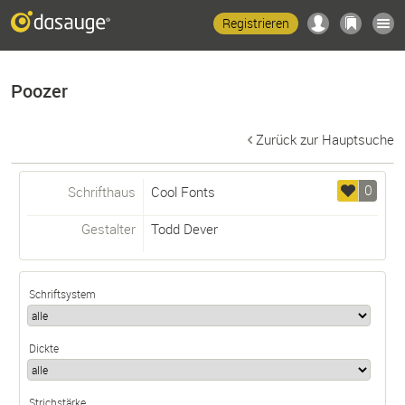
Registrieren
Poozer
Zurück zur Hauptsuche
0
Schrifthaus
Cool Fonts
Gestalter
Todd Dever
Schriftsystem
Dickte
Strichstärke