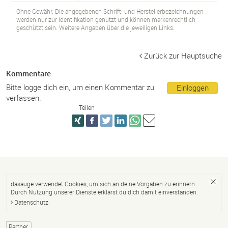
Ohne Gewähr. Die angegebenen Schrift- und Herstellerbezeichnungen
werden nur zur Identifikation genutzt und können markenrechtlich
geschützt sein. Weitere Angaben über die jeweiligen Links.
Zurück zur Hauptsuche
Kommentare
Bitte logge dich ein, um einen Kommentar zu
Einloggen
verfassen.
Teilen
dasauge verwendet Cookies, um sich an deine Vorgaben zu erinnern.
Durch Nutzung unserer Dienste erklärst du dich damit einverstanden.
Datenschutz
Partner