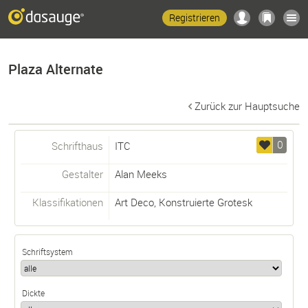
Registrieren
Plaza Alternate
Zurück zur Hauptsuche
0
Schrifthaus
ITC
Gestalter
Alan Meeks
Klassifikationen
Art Deco
,
Konstruierte Grotesk
Schriftsystem
Dickte