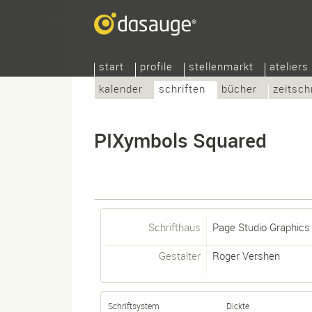
start
profile
stellenmarkt
ateliers
kalender
schriften
bücher
zeitsch
PIXymbols Squared
Schrifthaus
Page Studio Graphics
Gestalter
Roger Vershen
Schriftsystem
Dickte