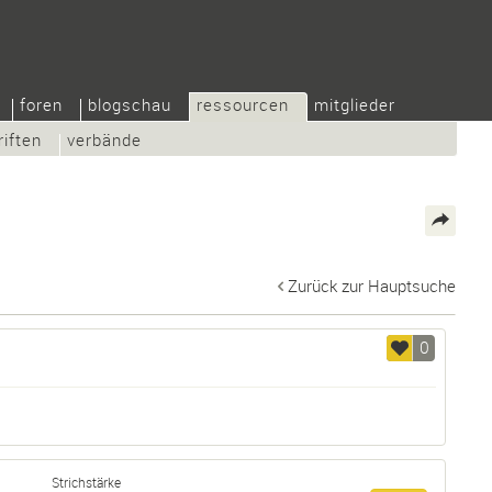
foren
blogschau
ressourcen
mitglieder
riften
verbände
Zurück zur Hauptsuche
0
Strichstärke