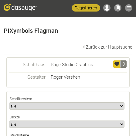
Registrieren
PIXymbols Flagman
Zurück zur Hauptsuche
0
Schrifthaus
Page Studio Graphics
Gestalter
Roger Vershen
Schriftsystem
Dickte
Strichstärke