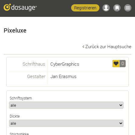
Registrieren
Pixeluxe
Zurück zur Hauptsuche
0
Schrifthaus
CyberGraphics
Gestalter
Jan Erasmus
Schriftsystem
Dickte
Strichstärke