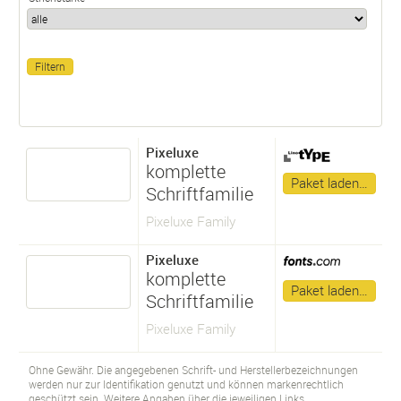
Pixeluxe
komplette
Paket laden…
Schriftfamilie
Pixeluxe Family
Pixeluxe
komplette
Paket laden…
Schriftfamilie
Pixeluxe Family
Ohne Gewähr. Die angegebenen Schrift- und Herstellerbezeichnungen
werden nur zur Identifikation genutzt und können markenrechtlich
geschützt sein. Weitere Angaben über die jeweiligen Links.