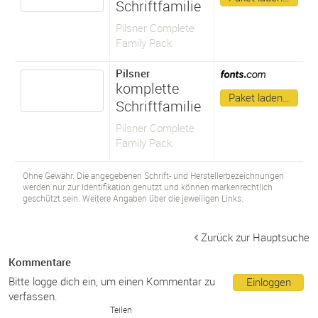
Schriftfamilie
Pilsner Complete
Family Pack
Pilsner
komplette
Paket laden…
Schriftfamilie
Pilsner Complete
Family Pack
Ohne Gewähr. Die angegebenen Schrift- und Herstellerbezeichnungen
werden nur zur Identifikation genutzt und können markenrechtlich
geschützt sein. Weitere Angaben über die jeweiligen Links.
Zurück zur Hauptsuche
Kommentare
Bitte logge dich ein, um einen Kommentar zu
Einloggen
verfassen.
Teilen