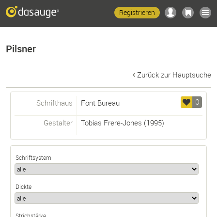
Registrieren
Pilsner
Zurück zur Hauptsuche
0
Schrifthaus
Font Bureau
Gestalter
Tobias Frere-Jones
(1995)
Schriftsystem
Dickte
Strichstärke