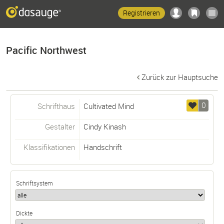
Registrieren
Pacific Northwest
Zurück zur Hauptsuche
0
Schrifthaus
Cultivated Mind
Gestalter
Cindy Kinash
Klassifikationen
Handschrift
Schriftsystem
Dickte