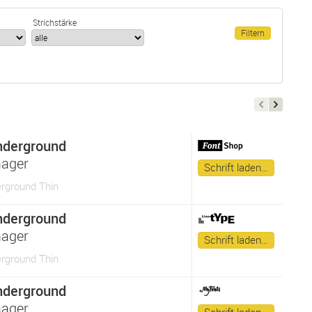
Strichstärke
nderground
ager
Schrift laden…
rground Thin
nderground
ager
Schrift laden…
rground Thin
nderground
ager