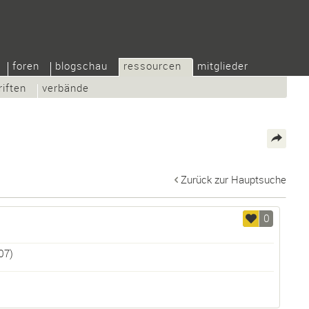
foren
blogschau
ressourcen
mitglieder
riften
verbände
Zurück zur Hauptsuche
0
07)