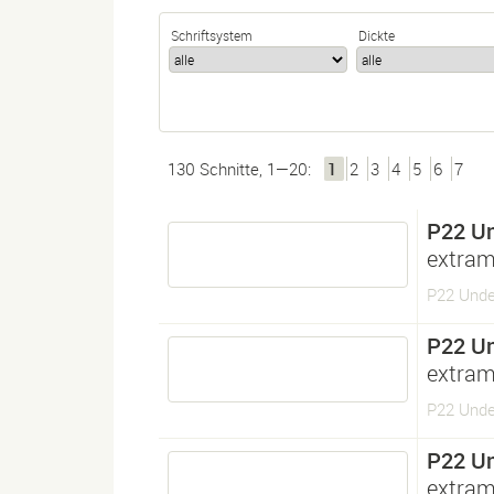
Schriftsystem
Dickte
130 Schnitte, 1—20:
1
2
3
4
5
6
7
P22 U
extram
P22 Unde
P22 U
extram
P22 Unde
P22 U
extram