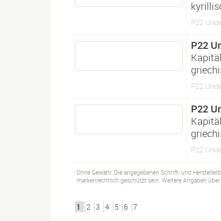
kyrilli
P22 Under
P22 U
Kapitä
griech
P22 Unde
P22 U
Kapitä
griech
P22 Unde
Ohne Gewähr. Die angegebenen Schrift- und Hersteller
markenrechtlich geschützt sein. Weitere Angaben über d
1
2
3
4
5
6
7