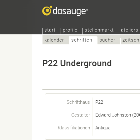
start
profile
stellenmarkt
ateliers
kalender
schriften
bücher
zeitsch
P22 Underground
Schrifthaus
P22
Gestalter
Edward Johnston
(20
Klassifikationen
Antiqua