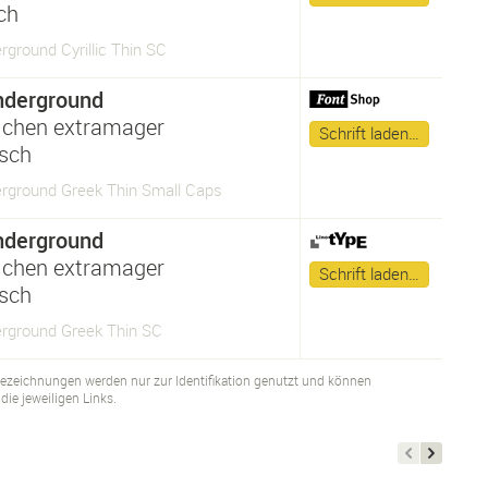
sch
ground Cyrillic Thin SC
nderground
lchen extramager
Schrift laden…
isch
rground Greek Thin Small Caps
nderground
lchen extramager
Schrift laden…
isch
rground Greek Thin SC
bezeichnungen werden nur zur Identifikation genutzt und können
ie jeweiligen Links.