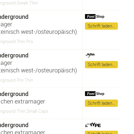
rground Greek Thin
nderground
ager
Schrift laden…
ateinisch west-/osteuropäisch)
rground Thin Pro
nderground
ager
Schrift laden…
ateinisch west-/osteuropäisch)
rground Pro Thin
nderground
lchen extramager
Schrift laden…
rground Thin Small Caps
nderground
lchen extramager