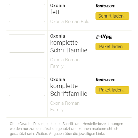
Oxonia
fett
Schrift laden…
Oxonia Roman Bold
Oxonia
komplette
Paket laden…
Schriftfamilie
Oxonia Roman
Family
Oxonia
komplette
Paket laden…
Schriftfamilie
Oxonia Roman
Family
Ohne Gewähr. Die angegebenen Schrift- und Herstellerbezeichnungen
werden nur zur Identifikation genutzt und können markenrechtlich
geschützt sein. Weitere Angaben über die jeweiligen Links.