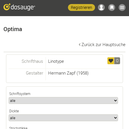
Registrieren
Optima
Zurück zur Hauptsuche
0
Schrifthaus
Linotype
Gestalter
Hermann Zapf
(1958)
Schriftsystem
Dickte
Strichstärke