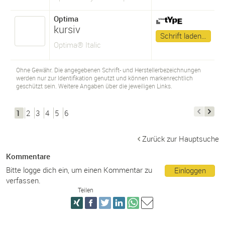
Optima
kursiv
Schrift laden…
Optima® Italic
Ohne Gewähr. Die angegebenen Schrift- und Herstellerbezeichnungen
werden nur zur Identifikation genutzt und können markenrechtlich
geschützt sein. Weitere Angaben über die jeweiligen Links.
1
2
3
4
5
6
Zurück zur Hauptsuche
Kommentare
Bitte logge dich ein, um einen Kommentar zu
Einloggen
verfassen.
Teilen