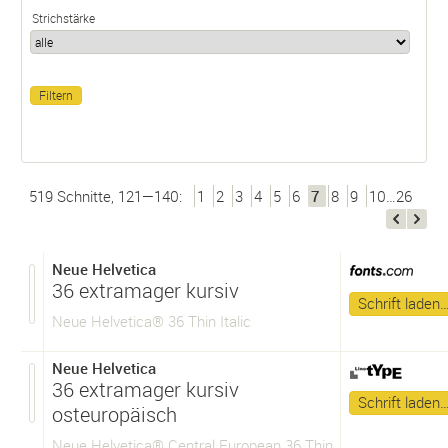
Strichstärke
519 Schnitte, 121—140:
1
2
3
4
5
6
7
8
9
10…26
Neue Helvetica
36 extramager kursiv
Schrift laden
Neue Helvetica® 36 Thin Italic
Neue Helvetica
36 extramager kursiv
Schrift laden
osteuropäisch
Neue Helvetica® Central European 36 Thin