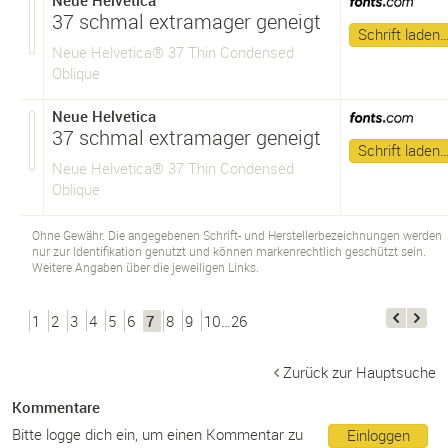
Neue Helvetica
37 schmal extramager geneigt
Schrift laden
Neue Helvetica® 37 Thin Condensed
Oblique
Neue Helvetica
37 schmal extramager geneigt
Schrift laden
Neue Helvetica® 37 Thin Condensed
Oblique
Ohne Gewähr. Die angegebenen Schrift- und Herstellerbezeichnungen werden
nur zur Identifikation genutzt und können markenrechtlich geschützt sein.
Weitere Angaben über die jeweiligen Links.
1
2
3
4
5
6
7
8
9
10…26
Zurück zur Hauptsuche
Kommentare
Bitte logge dich ein, um einen Kommentar zu
Einloggen