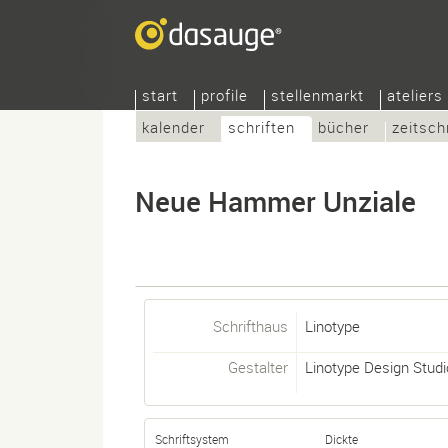
start
profile
stellenmarkt
ateliers
kalender
schriften
bücher
zeitsch
Neue Hammer Unziale
Schrifthaus
Linotype
Gestalter
Linotype Design Studi
Schriftsystem
Dickte