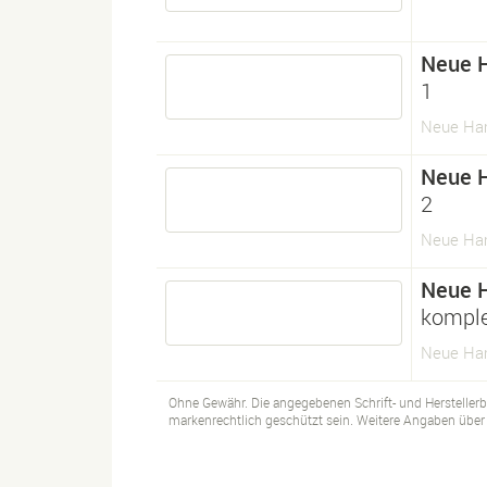
Neue 
1
Neue Ham
Neue 
2
Neue Ham
Neue 
komple
Neue Ham
Ohne Gewähr. Die angegebenen Schrift- und Hersteller
markenrechtlich geschützt sein. Weitere Angaben über d