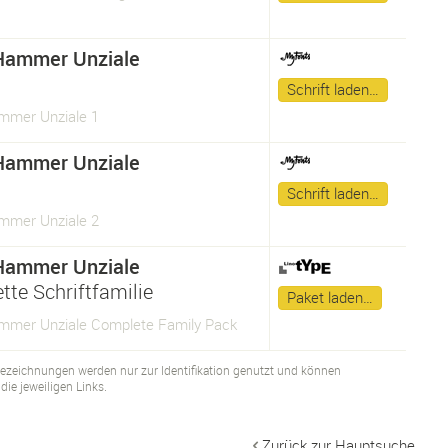
Hammer Unziale
Schrift laden…
mer Unziale 1
Hammer Unziale
Schrift laden…
mer Unziale 2
Hammer Unziale
tte Schriftfamilie
Paket laden…
mer Unziale Complete Family Pack
bezeichnungen werden nur zur Identifikation genutzt und können
ie jeweiligen Links.
Zurück zur Hauptsuche