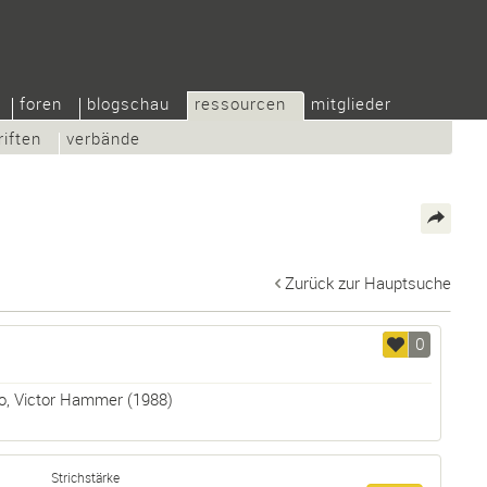
foren
blogschau
ressourcen
mitglieder
riften
verbände
Zurück zur Hauptsuche
0
o
,
Victor Hammer
(1988)
Strichstärke