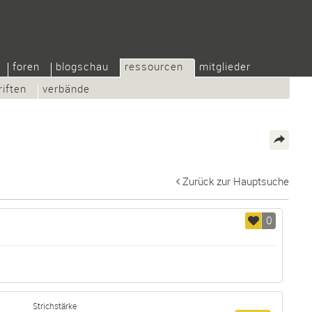
foren
blogschau
ressourcen
mitglieder
riften
verbände
Zurück zur Hauptsuche
0
Strichstärke