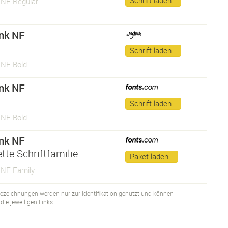
Schrift laden…
NF Regular
nk NF
Schrift laden…
NF Bold
nk NF
Schrift laden…
NF Bold
nk NF
tte Schriftfamilie
Paket laden…
NF Family
bezeichnungen werden nur zur Identifikation genutzt und können
ie jeweiligen Links.