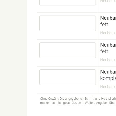
Neubank 
Neuba
fett
Neubank 
Neuba
fett
Neubank 
Neuba
komple
Neubank 
Ohne Gewähr. Die angegebenen Schrift- und Hersteller
markenrechtlich geschützt sein. Weitere Angaben über d