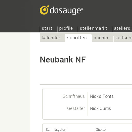
start
profile
stellenmarkt
ateliers
kalender
schriften
bücher
zeitsch
Neubank NF
Schrifthaus
Nick's Fonts
Gestalter
Nick Curtis
Schriftsystem
Dickte