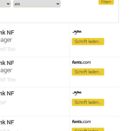
nk NF
ager
Schrift laden…
NF Thin
nk NF
ager
Schrift laden…
NF Thin
nk NF
Schrift laden…
 NF
nk NF